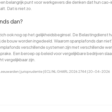
en belangrijk punt voor werkgevers die denken dat hun cao-
t. Dat is niet zo.
nds dan?
ch ook nog op het gelijkheidsbeginsel. De Belastingdienst h
j de bouw worden ingedeeld. Waarom spanplafonds dan niet?
mplafonds verschillende systemen zijn met verschillende w
 sprake. Een beroep op beleid voor vergelijkbare bedrijven slaa
vergelijkbaar zijn.
eeuwarden | jurisprudentie | ECLI:NL:GHARL:2026:2744 | 20-04-2026