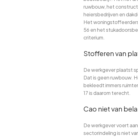
ruwbouw, het construct
heiersbedrijven en dakde
Het woningstoffeerdersbe
56 en het stukadoorsbed
criterium.
Stofferen van pl
De werkgever plaatst s
Dat is geen ruwbouw. He
bekleedt immers ruimten,
17 is daarom terecht.
Cao niet van bel
De werkgever voert aan 
sectorindeling is niet v