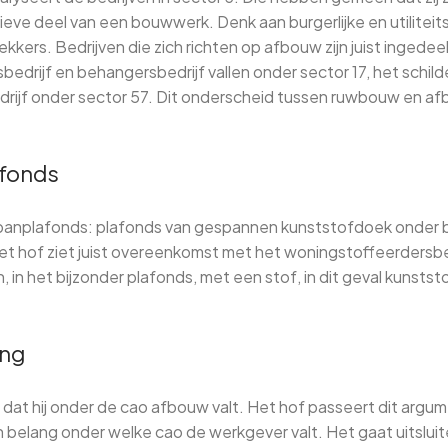
ieve deel van een bouwwerk. Denk aan burgerlijke en utilite
kkers. Bedrijven die zich richten op afbouw zijn juist ingedee
drijf en behangersbedrijf vallen onder sector 17, het schild
rijf onder sector 57. Dit onderscheid tussen ruwbouw en afbo
afonds
panplafonds: plafonds van gespannen kunststofdoek onder 
t hof ziet juist overeenkomst met het woningstoffeerdersbe
 in het bijzonder plafonds, met een stof, in dit geval kunststof
ang
dat hij onder de cao afbouw valt. Het hof passeert dit argume
an belang onder welke cao de werkgever valt. Het gaat uitslu