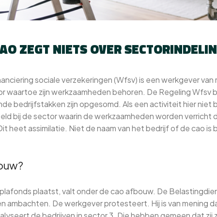
AO ZEGT NIETS OVER SECTORINDELI
anciering sociale verzekeringen (Wfsv) is een werkgever va
or waartoe zijn werkzaamheden behoren. De Regeling Wfsv be
de bedrijfstakken zijn opgesomd. Als een activiteit hier niet 
d bij de sector waarin de werkzaamheden worden verricht di
 heet assimilatie. Niet de naam van het bedrijf of de cao is
ouw?
lafonds plaatst, valt onder de cao afbouw. De Belastingdiens
en ambachten. De werkgever protesteert. Hij is van mening dat 
lyseert de bedrijven in sector 3. Die hebben gemeen dat zij z