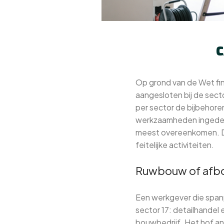
C
Op grond van de Wet fin
aangesloten bij de sect
per sector de bijbehoren
werkzaamheden ingedeel
meest overeenkomen. Dit
feitelijke activiteiten.
Ruwbouw of afb
Een werkgever die spanp
sector 17: detailhandel 
bouwbedrijf. Het hof ana