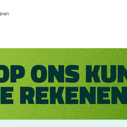
jnen
OP ONS KU
JE REKENEN