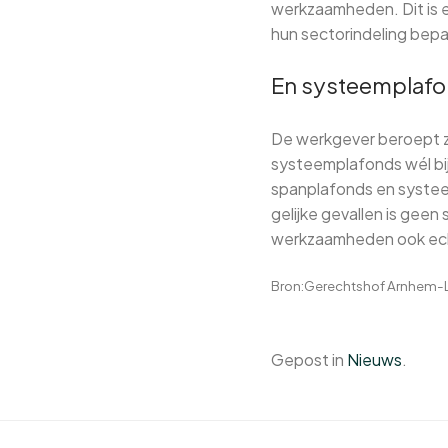
werkzaamheden. Dit is e
hun sectorindeling bepaal
En systeemplafo
De werkgever beroept zi
systeemplafonds wél bi
spanplafonds en systee
gelijke gevallen is geen
werkzaamheden ook echt 
Bron:Gerechtshof Arnhem-L
Gepost in
Nieuws
.