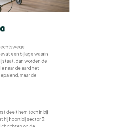
NG
n rechtswege
vat een bijlage waarin
bijstaat, dan worden de
e naar de aard het
 bepalend, maar de
t deelt hem toch in bij
hij hoort bij sector 3:
ich richten op de