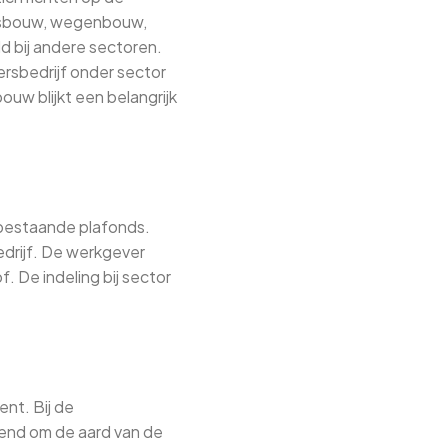
itsbouw, wegenbouw,
ld bij andere sectoren.
ersbedrijf onder sector
uw blijkt een belangrijk
bestaande plafonds.
drijf. De werkgever
. De indeling bij sector
nt. Bij de
itend om de aard van de