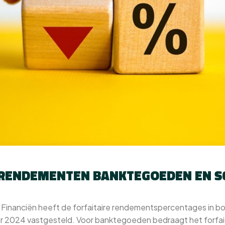
 RENDEMENTEN BANKTEGOEDEN EN S
n Financiën heeft de forfaitaire rendementspercentages in 
aar 2024 vastgesteld. Voor banktegoeden bedraagt het forfa