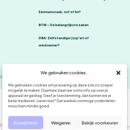
Eenmanszaak, vof of bv?
BTW – De belangrijkste zaken
DBA: Zelfstandige (zzp'er) of
werknemer?
We gebruiken cookies..
ants
Klachtenregeling
Privacybeleid en cookies
We gebruiken cookies om je ervaring op deze site zo soepel
mogelijk te maken. Daarmee slaan we soms info op over je
apparaat en gedrag. Geef je toestemming, dan kunnen we je
beter bedienen. Liever niet? Dan werken sommige onderdelen
misschien minder goed.
Accepteren
Weigeren
Bekijk voorkeuren
 Belastingdeskundigen).