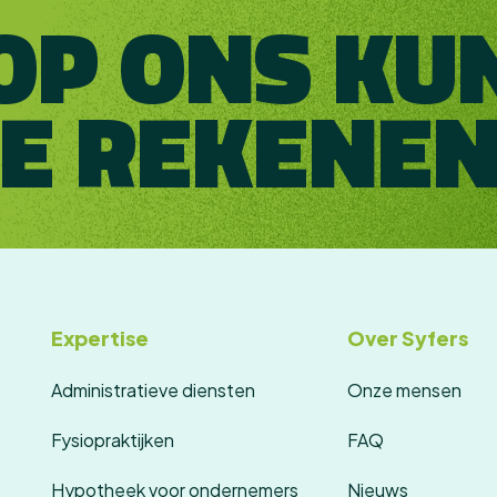
OP ONS KU
JE REKENEN
Expertise
Over Syfers
Administratieve diensten
Onze mensen
Fysiopraktijken
FAQ
Hypotheek voor ondernemers
Nieuws