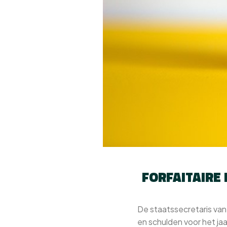
FORFAITAIRE
De staatssecretaris va
en schulden voor het j