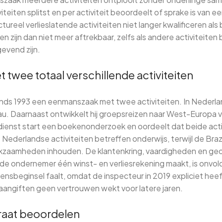
iteiten splitst en per activiteit beoordeelt of sprake is van e
ureel verlieslatende activiteiten niet langer kwalificeren als
ten zijn dan niet meer aftrekbaar, zelfs als andere activiteite
evend zijn.
twee totaal verschillende activiteiten
inds 1993 een eenmanszaak met twee activiteiten. In Nederla
. Daarnaast ontwikkelt hij groepsreizen naar West-Europa v
dienst start een boekenonderzoek en oordeelt dat beide activ
Nederlandse activiteiten betreffen onderwijs, terwijl de Brazi
kzaamheden inhouden. De klantenkring, vaardigheden en geo
at de ondernemer één winst- en verliesrekening maakt, is onv
nsbeginsel faalt, omdat de inspecteur in 2019 expliciet he
aangiften geen vertrouwen wekt voor latere jaren.
araat beoordelen