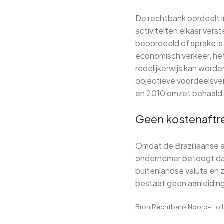
De rechtbank oordeelt i
activiteiten elkaar vers
beoordeeld of sprake is
economisch verkeer, he
redelijkerwijs kan worde
objectieve voordeelsver
en 2010 omzet behaald
Geen kostenaftre
Omdat de Braziliaanse a
ondernemer betoogt dat
buitenlandse valuta en z
bestaat geen aanleiding
Bron:Rechtbank Noord-Holla