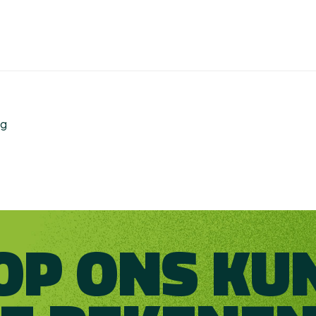
ng
OP ONS KU