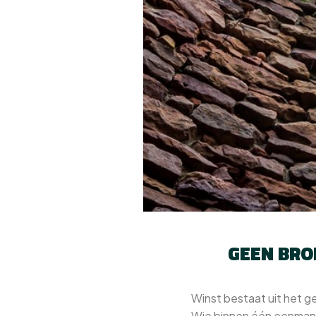
GEEN BRO
Winst bestaat uit het g
Wie binnen één eenmans