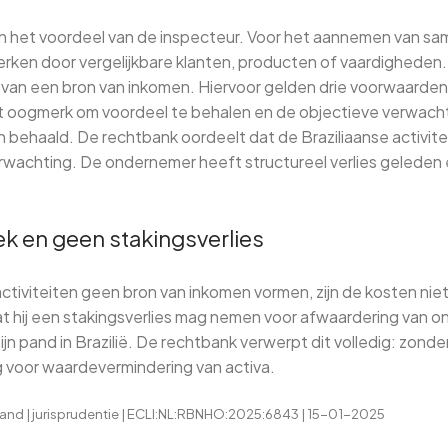
n het voordeel van de inspecteur. Voor het aannemen van sa
terken door vergelijkbare klanten, producten of vaardigheden. 
 van een bron van inkomen. Hiervoor gelden drie voorwaarde
t oogmerk om voordeel te behalen en de objectieve verwachti
n behaald. De rechtbank oordeelt dat de Braziliaanse activite
wachting. De ondernemer heeft structureel verlies geleden 
.
k en geen stakingsverlies
ctiviteiten geen bron van inkomen vormen, zijn de kosten niet
 hij een stakingsverlies mag nemen voor afwaardering van 
ijn pand in Brazilië. De rechtbank verwerpt dit volledig: zond
 voor waardevermindering van activa.
nd | jurisprudentie | ECLI:NL:RBNHO:2025:6843 | 15-01-2025