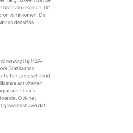
en bron van inkomen. Dit
 bron van inkomen. De
n binnen dezelfde
nd verzorgt hij MBA-
oor Braziliaanse
iteiten te verschillend
liaanse activiteiten
grafische focus
oldoende. Ook het
eft gewaarschuwd dat