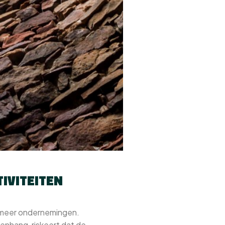
IVITEITEN
f meer ondernemingen.
enhang, riskeert dat de