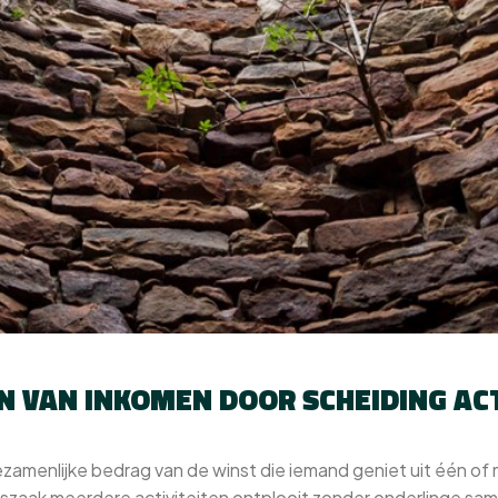
N VAN INKOMEN DOOR SCHEIDING ACT
ezamenlijke bedrag van de winst die iemand geniet uit één o
zaak meerdere activiteiten ontplooit zonder onderlinge sam