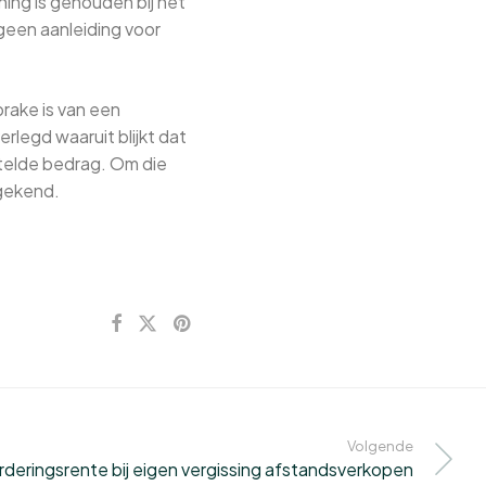
ing is gehouden bij het
geen aanleiding voor
rake is van een
rlegd waaruit blijkt dat
stelde bedrag. Om die
gekend.
Volgende
rderingsrente bij eigen vergissing afstandsverkopen