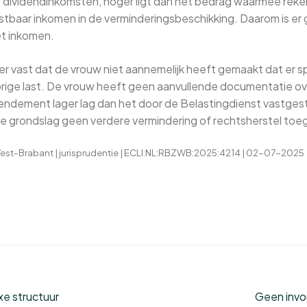
 dividendinkomsten, hoger ligt dan het bedrag waarmee reken
astbaar inkomen in de verminderingsbeschikking. Daarom is er 
et inkomen.
er vast dat de vrouw niet aannemelijk heeft gemaakt dat er sp
orige last. De vrouw heeft geen aanvullende documentatie ove
rendement lager lag dan het door de Belastingdienst vastge
e grondslag geen verdere vermindering of rechtsherstel toe
t-Brabant | jurisprudentie | ECLI:NL:RBZWB:2025:4214 | 02-07-2025
e structuur
Geen invo