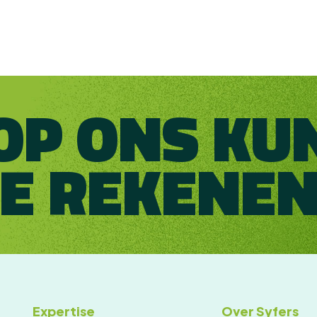
OP ONS KU
JE REKENEN
Expertise
Over Syfers