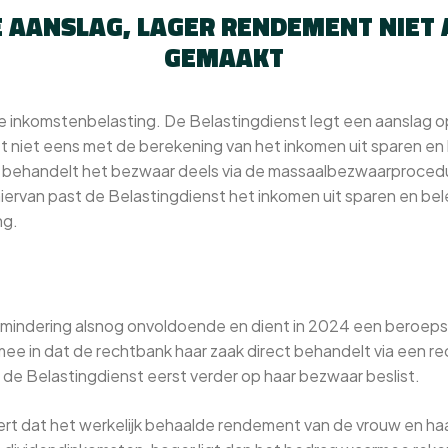
 AANSLAG, LAGER RENDEMENT NIET
GEMAAKT
e inkomstenbelasting. De Belastingdienst legt een aanslag 
et niet eens met de berekening van het inkomen uit sparen e
 behandelt het bezwaar deels via de massaalbezwaarprocedu
 hiervan past de Belastingdienst het inkomen uit sparen en be
ng.
mindering alsnog onvoldoende en dient in 2024 een beroepschr
ee in dat de rechtbank haar zaak direct behandelt via een r
 de Belastingdienst eerst verder op haar bezwaar beslist.
t dat het werkelijk behaalde rendement van de vrouw en haar 