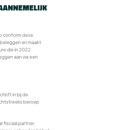
 AANNEMELIJK
op conform deze
n beleggen en maakt
re die in 2022
leggen aan via een
ift in bij de
echtstreeks beroep
fiscaal partner,