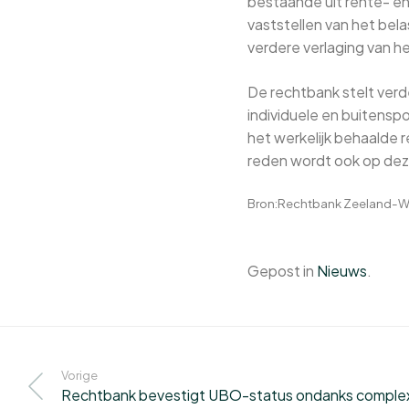
bestaande uit rente- en
vaststellen van het bel
verdere verlaging van h
De rechtbank stelt verd
individuele en buitensp
het werkelijk behaalde 
reden wordt ook op dez
Bron:Rechtbank Zeeland-Wes
Gepost in
Nieuws
.
Vorige
Rechtbank bevestigt UBO-status ondanks complex