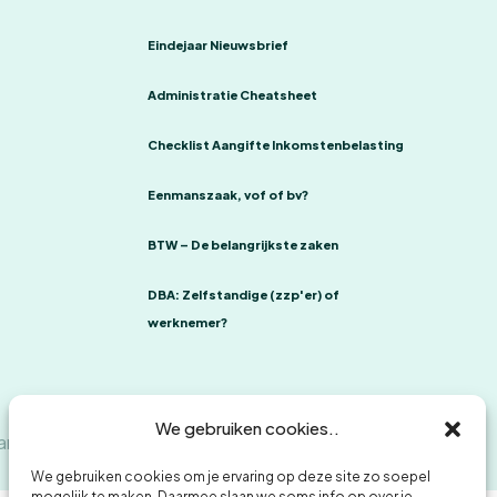
Eindejaar Nieuwsbrief
Administratie Cheatsheet
Checklist Aangifte Inkomstenbelasting
Eenmanszaak, vof of bv?
BTW – De belangrijkste zaken
DBA: Zelfstandige (zzp'er) of
werknemer?
We gebruiken cookies..
ants
Klachtenregeling
Privacybeleid en cookies
We gebruiken cookies om je ervaring op deze site zo soepel
mogelijk te maken. Daarmee slaan we soms info op over je