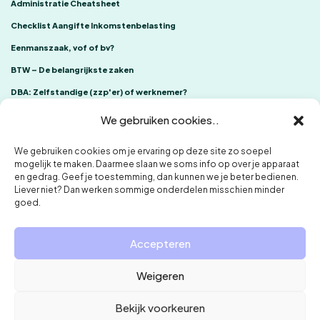
Administratie Cheatsheet
Checklist Aangifte Inkomstenbelasting
Eenmanszaak, vof of bv?
BTW – De belangrijkste zaken
DBA: Zelfstandige (zzp'er) of werknemer?
We gebruiken cookies..
We gebruiken cookies om je ervaring op deze site zo soepel
mogelijk te maken. Daarmee slaan we soms info op over je apparaat
en gedrag. Geef je toestemming, dan kunnen we je beter bedienen.
Liever niet? Dan werken sommige onderdelen misschien minder
goed.
ONE Accountants
Klachtenregeling
Privacybeleid en cookies
Accepteren
Weigeren
Bekijk voorkeuren
Syfers Administratie & Advies is aangesloten bij de NOAB