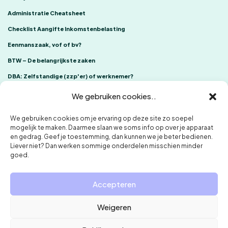
Administratie Cheatsheet
Checklist Aangifte Inkomstenbelasting
Eenmanszaak, vof of bv?
BTW – De belangrijkste zaken
DBA: Zelfstandige (zzp'er) of werknemer?
We gebruiken cookies..
We gebruiken cookies om je ervaring op deze site zo soepel
mogelijk te maken. Daarmee slaan we soms info op over je apparaat
en gedrag. Geef je toestemming, dan kunnen we je beter bedienen.
Liever niet? Dan werken sommige onderdelen misschien minder
goed.
ONE Accountants
Klachtenregeling
Privacybeleid en cookies
Accepteren
Weigeren