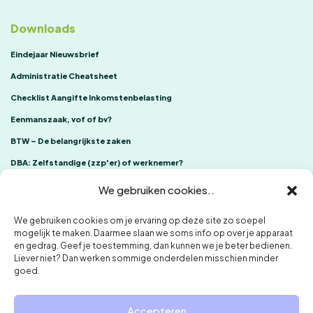
Downloads
Eindejaar Nieuwsbrief
Administratie Cheatsheet
Checklist Aangifte Inkomstenbelasting
Eenmanszaak, vof of bv?
BTW – De belangrijkste zaken
DBA: Zelfstandige (zzp'er) of werknemer?
We gebruiken cookies..
We gebruiken cookies om je ervaring op deze site zo soepel
mogelijk te maken. Daarmee slaan we soms info op over je apparaat
en gedrag. Geef je toestemming, dan kunnen we je beter bedienen.
Liever niet? Dan werken sommige onderdelen misschien minder
goed.
ONE Accountants
Klachtenregeling
Privacybeleid en cookies
Accepteren