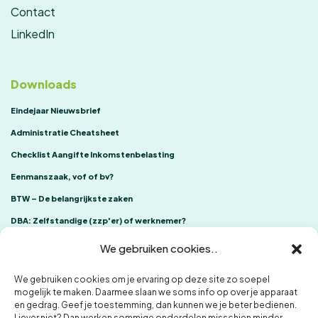
Contact
LinkedIn
Downloads
Eindejaar Nieuwsbrief
Administratie Cheatsheet
Checklist Aangifte Inkomstenbelasting
Eenmanszaak, vof of bv?
BTW – De belangrijkste zaken
DBA: Zelfstandige (zzp'er) of werknemer?
We gebruiken cookies..
We gebruiken cookies om je ervaring op deze site zo soepel
mogelijk te maken. Daarmee slaan we soms info op over je apparaat
en gedrag. Geef je toestemming, dan kunnen we je beter bedienen.
Liever niet? Dan werken sommige onderdelen misschien minder