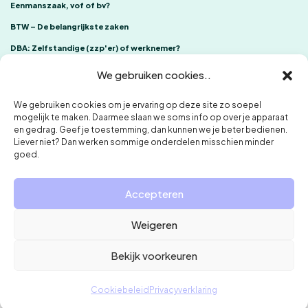
Eenmanszaak, vof of bv?
BTW – De belangrijkste zaken
DBA: Zelfstandige (zzp'er) of werknemer?
We gebruiken cookies..
We gebruiken cookies om je ervaring op deze site zo soepel
mogelijk te maken. Daarmee slaan we soms info op over je apparaat
en gedrag. Geef je toestemming, dan kunnen we je beter bedienen.
Liever niet? Dan werken sommige onderdelen misschien minder
goed.
ONE Accountants
Klachtenregeling
Privacybeleid en cookies
Accepteren
Weigeren
Bekijk voorkeuren
Syfers Administratie & Advies is aangesloten bij de NOAB
(Nederlandse Orde van Administratie- en Belastingdeskundigen).
Cookiebeleid
Privacyverklaring
© 2010-2026 Syfers B.V. Alle rechten voorbehouden