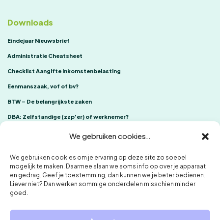
Downloads
Eindejaar Nieuwsbrief
Administratie Cheatsheet
Checklist Aangifte Inkomstenbelasting
Eenmanszaak, vof of bv?
BTW – De belangrijkste zaken
DBA: Zelfstandige (zzp'er) of werknemer?
We gebruiken cookies..
We gebruiken cookies om je ervaring op deze site zo soepel
mogelijk te maken. Daarmee slaan we soms info op over je apparaat
en gedrag. Geef je toestemming, dan kunnen we je beter bedienen.
Liever niet? Dan werken sommige onderdelen misschien minder
goed.
ONE Accountants
Klachtenregeling
Privacybeleid en cookies