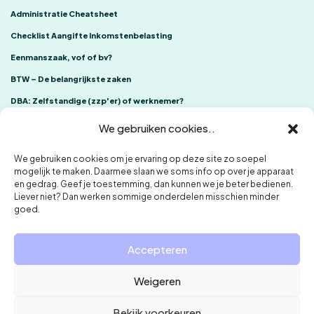
Administratie Cheatsheet
Checklist Aangifte Inkomstenbelasting
Eenmanszaak, vof of bv?
BTW – De belangrijkste zaken
DBA: Zelfstandige (zzp'er) of werknemer?
We gebruiken cookies..
We gebruiken cookies om je ervaring op deze site zo soepel
mogelijk te maken. Daarmee slaan we soms info op over je apparaat
en gedrag. Geef je toestemming, dan kunnen we je beter bedienen.
Liever niet? Dan werken sommige onderdelen misschien minder
goed.
ONE Accountants
Klachtenregeling
Privacybeleid en cookies
Accepteren
Weigeren
Bekijk voorkeuren