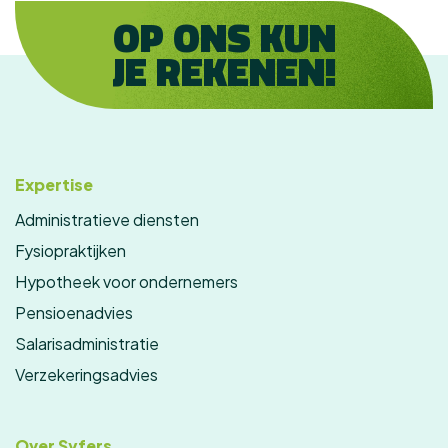
OP ONS KUN
JE REKENEN!
Expertise
Administratieve diensten
Fysiopraktijken
Hypotheek voor ondernemers
Pensioenadvies
Salarisadministratie
Verzekeringsadvies
Over Syfers