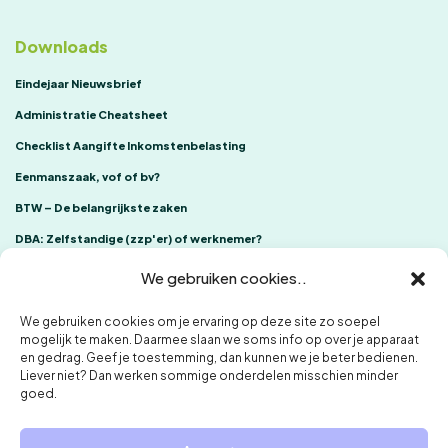
Downloads
Eindejaar Nieuwsbrief
Administratie Cheatsheet
Checklist Aangifte Inkomstenbelasting
Eenmanszaak, vof of bv?
BTW – De belangrijkste zaken
DBA: Zelfstandige (zzp'er) of werknemer?
We gebruiken cookies..
We gebruiken cookies om je ervaring op deze site zo soepel
mogelijk te maken. Daarmee slaan we soms info op over je apparaat
en gedrag. Geef je toestemming, dan kunnen we je beter bedienen.
Liever niet? Dan werken sommige onderdelen misschien minder
goed.
ONE Accountants
Klachtenregeling
Privacybeleid en cookies