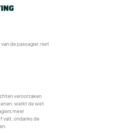
TING
van de passagier, niet
luchten veroorzaken
ekenen, werkt de wet
agiers meer
ef valt, ondanks de
en.