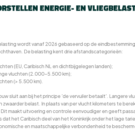
RSTELLEN ENERGIE- EN VLIEGBELAS
belasting wordt vanaf 2026 gebaseerd op de eindbestemming 
chthaven. De belasting kent drie afstandscategorieën:
chten (EU, Caribisch NL en dichtbijgelegen landen);
ange vluchten (2.000-5.500 km);
uchten (> 5.500 km).
 sluit aan bij het principe 'de vervuiler betaalt'. Langere v
 zwaarder belast. In plaats van per vlucht kilometers te ber
. Dit maakt uitvoering en controle eenvoudiger en geeft pass
is dat het Caribisch deel van het Koninkrijk onder het lage tari
economische en maatschappelijke verbondenheid te bescherm