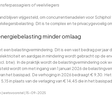
nsferpassagiers of veelvliegers
nd blijven vrijgesteld, om concurrentienadelen voor Schipho
vliegersbelasting. Dit is te complex en te privacygevoelig om
energiebelasting minder omlaag
t een belastingvermindering. Dit is een vast bedrag per jaar
lektriciteit en aardgas in mindering wordt gebracht op de ene
l. btw). In de praktijk wordt de belastingvermindering ook w
steld wordt om met ingang van 1 januari 2026 de belastingver
an het basispad. De verhoging in 2026 bedraagt € 9,30. Het 
5,15 in plaats van de verlaging van € 14,45 die in het basispad
n | wetsvoorstel | 15-09-2025