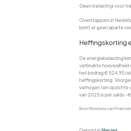
Geen belasting voor tra
Overstappers in Nederla
komt er geen aparte veel
Heffingskorting 
De energiebelasting ken
verbruikte hoeveelheid e
het bedrag € 524,95 (exc
heffingskorting. Voorge
verhogen ten opzichte v
van 2025 is per saldo -€ 
Bron:Ministerie van Financië
Gepost in
Nieuws
.