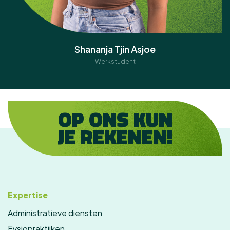
Shananja Tjin Asjoe
Werkstudent
OP ONS KUN
JE REKENEN!
Expertise
Administratieve diensten
Fysiopraktijken