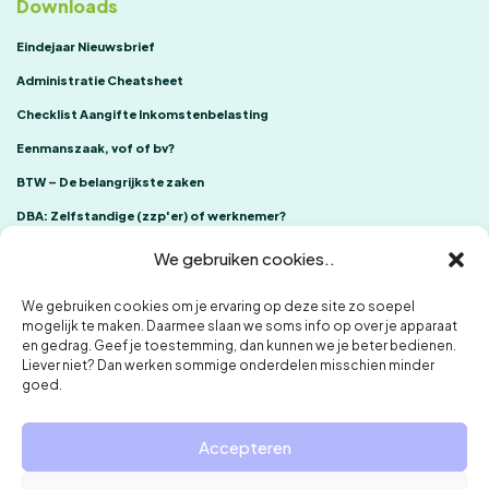
Downloads
Eindejaar Nieuwsbrief
Administratie Cheatsheet
Checklist Aangifte Inkomstenbelasting
Eenmanszaak, vof of bv?
BTW – De belangrijkste zaken
DBA: Zelfstandige (zzp'er) of werknemer?
We gebruiken cookies..
We gebruiken cookies om je ervaring op deze site zo soepel
mogelijk te maken. Daarmee slaan we soms info op over je apparaat
en gedrag. Geef je toestemming, dan kunnen we je beter bedienen.
Liever niet? Dan werken sommige onderdelen misschien minder
goed.
ONE Accountants
Klachtenregeling
Privacybeleid en cookies
Accepteren