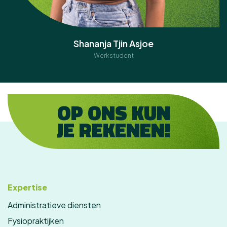
Shananja Tjin Asjoe
Werkstudent
OP ONS KUN
JE REKENEN!
Expertise
Administratieve diensten
Fysiopraktijken