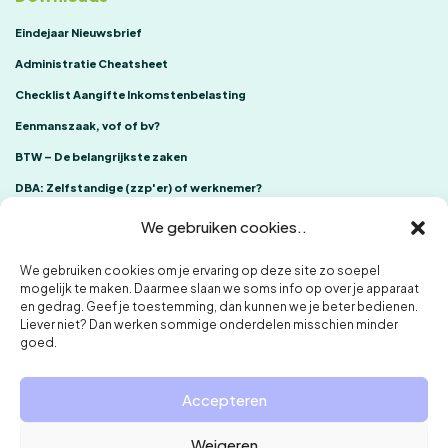
Eindejaar Nieuwsbrief
Administratie Cheatsheet
Checklist Aangifte Inkomstenbelasting
Eenmanszaak, vof of bv?
BTW – De belangrijkste zaken
DBA: Zelfstandige (zzp'er) of werknemer?
We gebruiken cookies..
We gebruiken cookies om je ervaring op deze site zo soepel
mogelijk te maken. Daarmee slaan we soms info op over je apparaat
en gedrag. Geef je toestemming, dan kunnen we je beter bedienen.
Liever niet? Dan werken sommige onderdelen misschien minder
goed.
ONE Accountants
Klachtenregeling
Privacybeleid en cookies
Accepteren
Weigeren